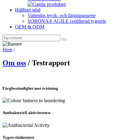
Hållbart stöd
Vattenlös tryck- och färgningsserie
SORONA® AGILE certifierad tygserie
OEM & ODM
Hem
/
Om oss
/ Testrapport
Färgbeständighet mot tvättning
Antibakteriell aktivitetstest
Tygets släthetstest