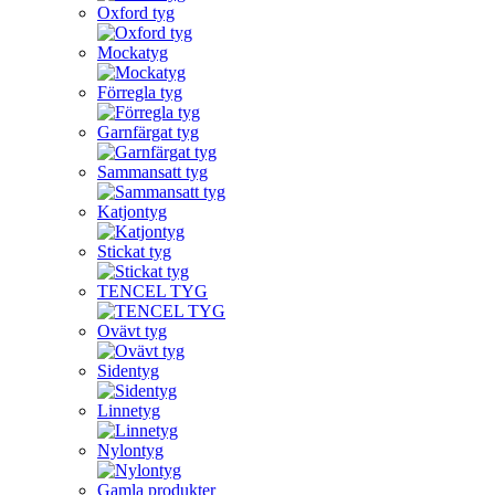
Oxford tyg
Mockatyg
Förregla tyg
Garnfärgat tyg
Sammansatt tyg
Katjontyg
Stickat tyg
TENCEL TYG
Ovävt tyg
Sidentyg
Linnetyg
Nylontyg
Gamla produkter