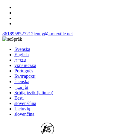
8618958527212
jenny@kmtextile.net
Språk
Svenska
English
עברית
українська
Português
Български
íslenska
فارسی
Srbija jezik (latinica)
Eesti
slovenščina
Lietuvių
slovenčina