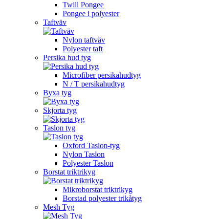
Twill Pongee
Pongee i polyester
Taftväv
Nylon taftväv
Polyester taft
Persika hud tyg
Microfiber persikahudtyg
N / T persikahudtyg
Byxa tyg
Skjorta tyg
Taslon tyg
Oxford Taslon-tyg
Nylon Taslon
Polyester Taslon
Borstat triktrikyg
Mikroborstat triktrikyg
Borstad polyester trikåtyg
Mesh Tyg