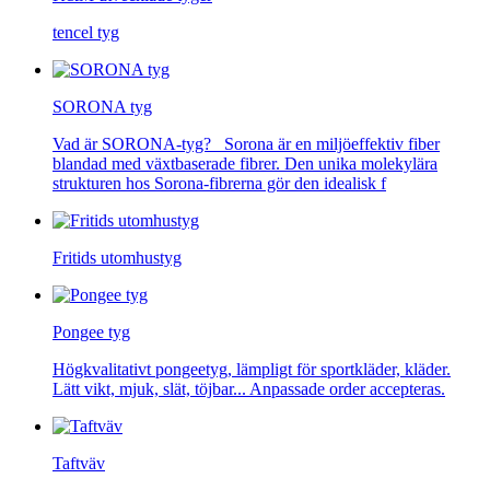
tencel tyg
SORONA tyg
Vad är SORONA-tyg? Sorona är en miljöeffektiv fiber
blandad med växtbaserade fibrer. Den unika molekylära
strukturen hos Sorona-fibrerna gör den idealisk f
Fritids utomhustyg
Pongee tyg
Högkvalitativt pongeetyg, lämpligt för sportkläder, kläder.
Lätt vikt, mjuk, slät, töjbar... Anpassade order accepteras.
Taftväv