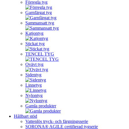
Förregla tyg
Garnfärgat tyg
Sammansatt tyg
Katjontyg
Stickat tyg
TENCEL TYG
Ovävt tyg
Sidentyg
Linnetyg
Nylontyg
Gamla produkter
Hållbart stöd
Vattenlös tryck- och färgningsserie
SORONA® AGILE certifierad tygserie