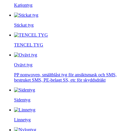
Katjontyg
Stickat tyg
TENCEL TYG
Ovävt tyg
PP nonwoven, smältblåst tyg för ansiktsmask och SMS,
bestruket SMS, PE-belagt SS, etc för skyddsdräkt
Sidentyg
Linnetyg