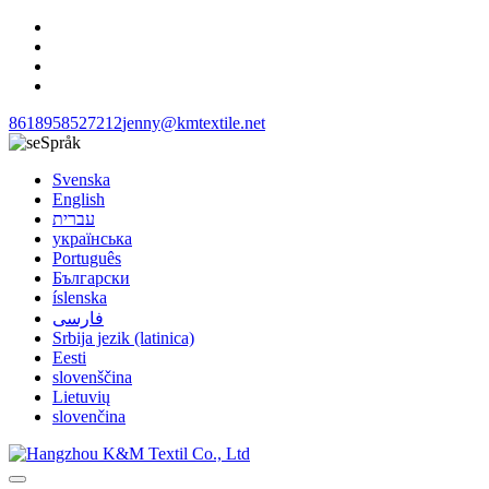
8618958527212
jenny@kmtextile.net
Språk
Svenska
English
עברית
українська
Português
Български
íslenska
فارسی
Srbija jezik (latinica)
Eesti
slovenščina
Lietuvių
slovenčina