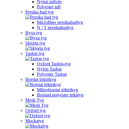
Nylon taftväv
Polyester taft
Persika hud tyg
Microfiber persikahudtyg
N / T persikahudtyg
Byxa tyg
Skjorta tyg
Taslon tyg
Oxford Taslon-tyg
Nylon Taslon
Polyester Taslon
Borstat triktrikyg
Mikroborstat triktrikyg
Borstad polyester trikåtyg
Mesh Tyg
Oxford tyg
Mockatyg