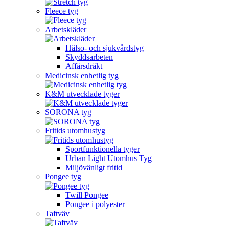
Fleece tyg
Arbetskläder
Hälso- och sjukvårdstyg
Skyddsarbeten
Affärsdräkt
Medicinsk enhetlig tyg
K&M utvecklade tyger
SORONA tyg
Fritids utomhustyg
Sportfunktionella tyger
Urban Light Utomhus Tyg
Miljövänligt fritid
Pongee tyg
Twill Pongee
Pongee i polyester
Taftväv